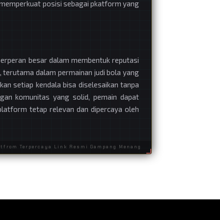
i memperkuat posisi sebagai pkatform yang
 berperan besar dalam membentuk reputasi
, terutama dalam permainan judi bola yang
an setiap kendala bisa diselesaikan tanpa
ungan komunitas yang solid, pemain dapat
latform tetap relevan dan dipercaya oleh
latfrom Terpercaya Link Resmi Gampang Menang