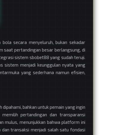
 bola secara menyeluruh, bukan sekadar
em saat pertandingan besar berlangsung, di
tegrasi sistem sbobet88 yang sudah teruji.
ons sistem menjadi keunggulan nyata yang
n antarmuka yang sederhana namun efisien,
ah dipahami, bahkan untuk pemain yang ingin
 memilih pertandingan dan transparansi
alan mulus, menunjukkan bahwa platform ini
dan transaksi menjadi salah satu fondasi