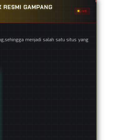
K RESMI GAMPANG
LIVE
g,sehingga menjadi salah satu situs yang