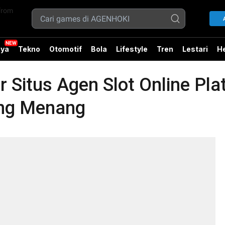
ya
Tekno
Otomotif
Bola
Lifestyle
Tren
Lestari
He
 Situs Agen Slot Online Pl
ng Menang