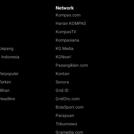
Network
Kompas.com
Harian KOMPAS
KompasTV
Kompasiana
Jepang
KG Media
 Indonesia
KGNow!
Pasangiklan.com
 Terpopuler
Kontan
Terkini
Sonora
ilihan
Grid.ID
 Headline
GridOto.com
BolaSport.com
Parapuan
Tribunnews
Gramedia.com