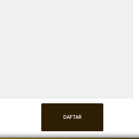
DAFTAR