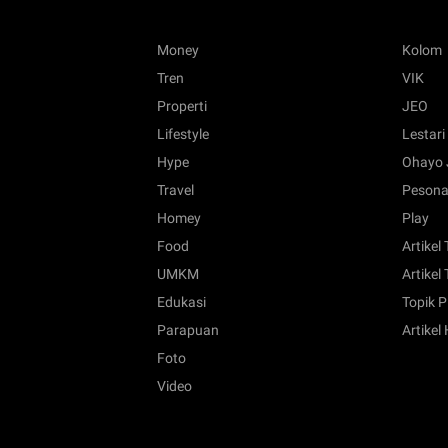
Money
Kolom
Tren
VIK
Properti
JEO
Lifestyle
Lestari
Hype
Ohayo 
Travel
Pesona
Homey
Play
Food
Artikel
UMKM
Artikel 
Edukasi
Topik P
Parapuan
Artikel
Foto
Video