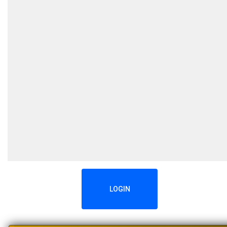
LOGIN