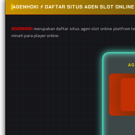
AGENHOKI ⚡️ DAFTAR SITUS AGEN SLOT ONLI
AGENHOKI
merupakan daftar situs agen slot online platfrom t
minati para player online.
AG