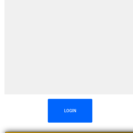
LOGIN