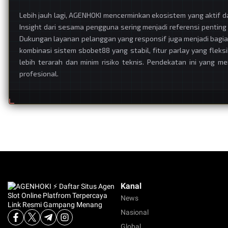
Lebih jauh lagi, AGENHOKI mencerminkan ekosistem yang aktif 
Insight dari sesama pengguna sering menjadi referensi pentin
Dukungan layanan pelanggan yang responsif juga menjadi bagia
kombinasi sistem sbobet88 yang stabil, fitur parlay yang fle
lebih terarah dan minim risiko teknis. Pendekatan ini yang m
profesional.
Kanal
News
Nasional
Global