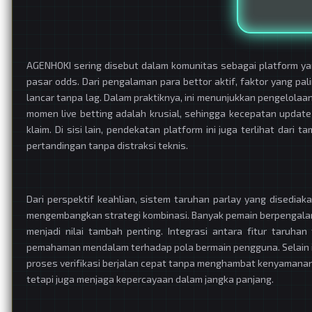
AGENHOKI sering disebut dalam komunitas sebagai platform y
pasar odds. Dari pengalaman para bettor aktif, faktor yang pa
lancar tanpa lag. Dalam praktiknya, ini menunjukkan pengelolaan
momen live betting adalah krusial, sehingga kecepatan updat
klaim. Di sisi lain, pendekatan platform ini juga terlihat da
pertandingan tanpa distraksi teknis.
Dari perspektif keahlian, sistem taruhan parlay yang disedia
mengembangkan strategi kombinasi. Banyak pemain berpengalama
menjadi nilai tambah penting. Integrasi antara fitur taruh
pemahaman mendalam terhadap pola bermain pengguna. Selain it
proses verifikasi berjalan cepat tanpa menghambat kenyamanan
tetapi juga menjaga kepercayaan dalam jangka panjang.