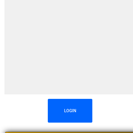
LOGIN