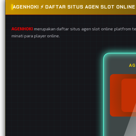
AGENHOKI ⚡️ DAFTAR SITUS AGEN SLOT ONLI
AGENHOKI
merupakan daftar situs agen slot online platfrom t
minati para player online.
AG