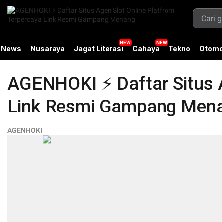
News
Nusaraya
Jagat Literasi
Cahaya
Tekno
Otomo
AGENHOKI ⚡️ Daftar Situs 
Link Resmi Gampang Men
AGENHOKI