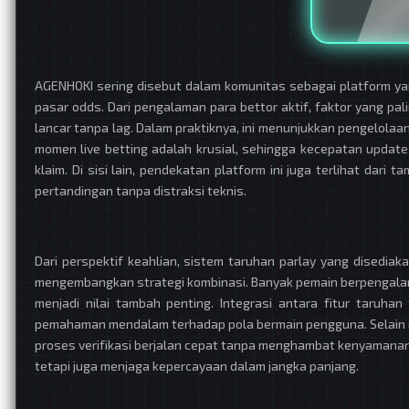
AGENHOKI sering disebut dalam komunitas sebagai platform y
pasar odds. Dari pengalaman para bettor aktif, faktor yang pa
lancar tanpa lag. Dalam praktiknya, ini menunjukkan pengelolaan
momen live betting adalah krusial, sehingga kecepatan updat
klaim. Di sisi lain, pendekatan platform ini juga terlihat da
pertandingan tanpa distraksi teknis.
Dari perspektif keahlian, sistem taruhan parlay yang disedia
mengembangkan strategi kombinasi. Banyak pemain berpengalama
menjadi nilai tambah penting. Integrasi antara fitur taruh
pemahaman mendalam terhadap pola bermain pengguna. Selain it
proses verifikasi berjalan cepat tanpa menghambat kenyamanan
tetapi juga menjaga kepercayaan dalam jangka panjang.