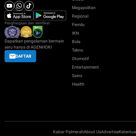
Megapolitan
Regional
Penghargaan dan sertifikat:
Pemilu
IKN
Dapatkan pengalaman bermain
Bola
seru hanya di AGENHOKI
Tekno
DAFTAR
Otomotif
Entertainment
Sains
Health
Kabar Palmerah
About Us
Advertise
Ketentu