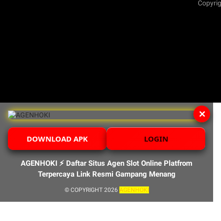
Copyrig
✕
DOWNLOAD APK
LOGIN
AGENHOKI ⚡️ Daftar Situs Agen Slot Online Platfrom
Terpercaya Link Resmi Gampang Menang
© COPYRIGHT 2026
AGENHOKI