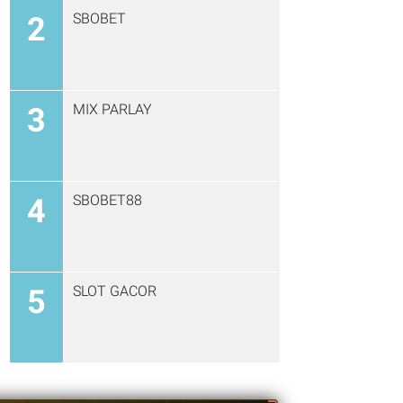
SBOBET
2
MIX PARLAY
3
SBOBET88
4
SLOT GACOR
5