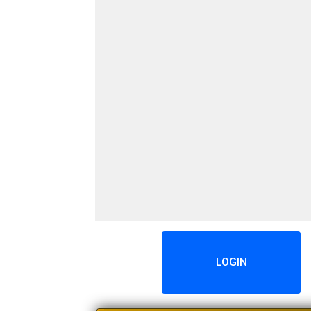
LOGIN