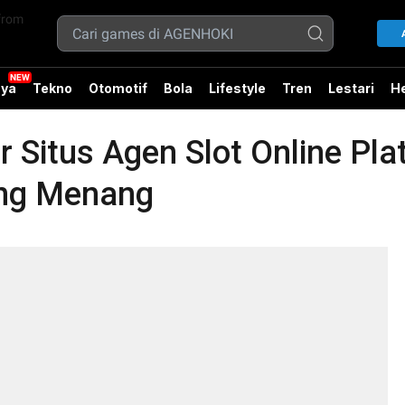
ya
Tekno
Otomotif
Bola
Lifestyle
Tren
Lestari
He
 Situs Agen Slot Online Pl
ng Menang