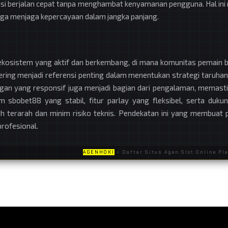
ikasi berjalan cepat tanpa menghambat kenyamanan pengguna. Hal in
juga menjaga kepercayaan dalam jangka panjang.
ekosistem yang aktif dan berkembang, di mana komunitas pemain
ering menjadi referensi penting dalam menentukan strategi taruhan
an yang responsif juga menjadi bagian dari pengalaman, memastik
m sbobet88 yang stabil, fitur parlay yang fleksibel, serta duk
 terarah dan minim risiko teknis. Pendekatan ini yang membuat p
profesional.
AGENHOKI
⚡️ Daftar Situs Agen Slot Online P