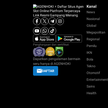
Kanal
News
Nasional
Global
Megapolitan
Regional
Penghargaan dan sertifikat:
Pemilu
IKN
Dapatkan pengalaman bermain
Bola
seru hanya di AGENHOKI
Tekno
DAFTAR
Otomotif
Entertainment
Sains
Health