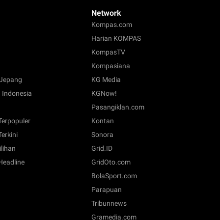
Network
Kompas.com
Harian KOMPAS
KompasTV
Kompasiana
Jepang
KG Media
 Indonesia
KGNow!
Pasangiklan.com
 Terpopuler
Kontan
Terkini
Sonora
ilihan
Grid.ID
 Headline
GridOto.com
BolaSport.com
Parapuan
Tribunnews
Gramedia.com