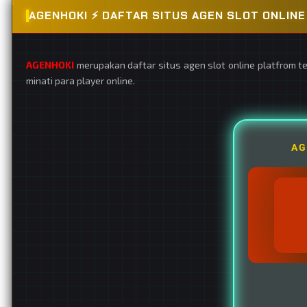
AGENHOKI ⚡️ DAFTAR SITUS AGEN SLOT ONLI
AGENHOKI
merupakan daftar situs agen slot online platfrom t
minati para player online.
AG