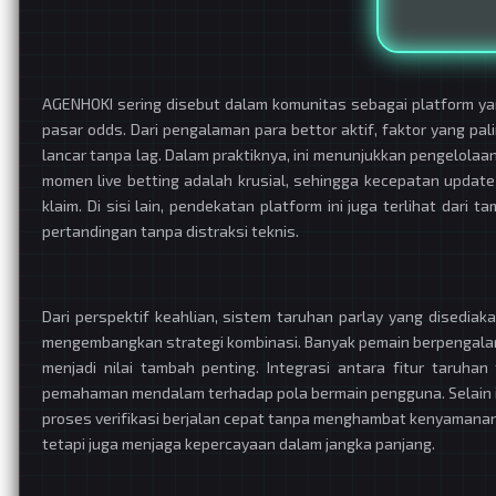
AGENHOKI sering disebut dalam komunitas sebagai platform y
pasar odds. Dari pengalaman para bettor aktif, faktor yang pa
lancar tanpa lag. Dalam praktiknya, ini menunjukkan pengelolaan
momen live betting adalah krusial, sehingga kecepatan updat
klaim. Di sisi lain, pendekatan platform ini juga terlihat da
pertandingan tanpa distraksi teknis.
Dari perspektif keahlian, sistem taruhan parlay yang disedia
mengembangkan strategi kombinasi. Banyak pemain berpengalama
menjadi nilai tambah penting. Integrasi antara fitur taruh
pemahaman mendalam terhadap pola bermain pengguna. Selain it
proses verifikasi berjalan cepat tanpa menghambat kenyamanan
tetapi juga menjaga kepercayaan dalam jangka panjang.