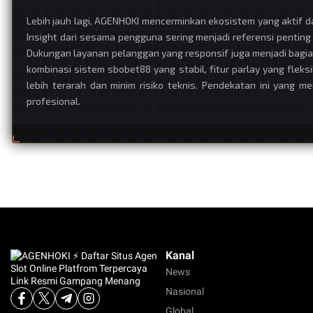
Lebih jauh lagi, AGENHOKI mencerminkan ekosistem yang aktif 
Insight dari sesama pengguna sering menjadi referensi pentin
Dukungan layanan pelanggan yang responsif juga menjadi bagia
kombinasi sistem sbobet88 yang stabil, fitur parlay yang fle
lebih terarah dan minim risiko teknis. Pendekatan ini yang m
profesional.
Kanal
News
Nasional
Global