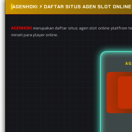
AGENHOKI ⚡️ DAFTAR SITUS AGEN SLOT ONLI
AGENHOKI
merupakan daftar situs agen slot online platfrom t
minati para player online.
AG