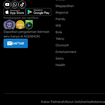
Megapolitan
Regional
Penghargaan dan sertifikat:
Pemilu
IKN
Dapatkan pengalaman bermain
Bola
seru hanya di AGENHOKI
Tekno
DAFTAR
Otomotif
Entertainment
Sains
Health
Kabar Palmerah
About Us
Advertise
Ketentu