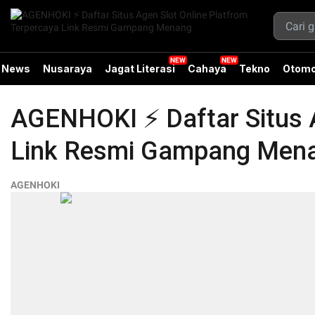
News
Nusaraya
Jagat Literasi
Cahaya
Tekno
Otomo
AGENHOKI ⚡️ Daftar Situs 
Link Resmi Gampang Men
AGENHOKI