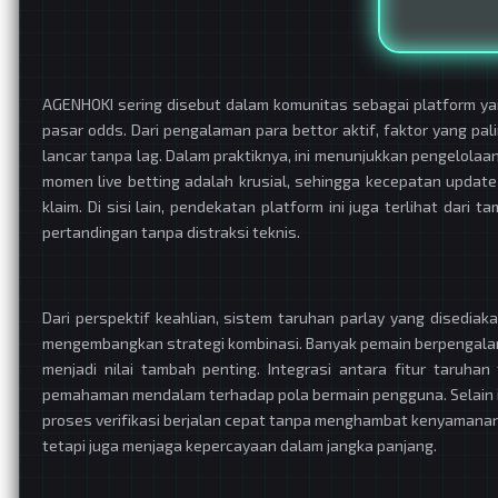
AGENHOKI sering disebut dalam komunitas sebagai platform y
pasar odds. Dari pengalaman para bettor aktif, faktor yang pa
lancar tanpa lag. Dalam praktiknya, ini menunjukkan pengelolaan
momen live betting adalah krusial, sehingga kecepatan updat
klaim. Di sisi lain, pendekatan platform ini juga terlihat da
pertandingan tanpa distraksi teknis.
Dari perspektif keahlian, sistem taruhan parlay yang disedia
mengembangkan strategi kombinasi. Banyak pemain berpengalama
menjadi nilai tambah penting. Integrasi antara fitur taruh
pemahaman mendalam terhadap pola bermain pengguna. Selain it
proses verifikasi berjalan cepat tanpa menghambat kenyamanan
tetapi juga menjaga kepercayaan dalam jangka panjang.