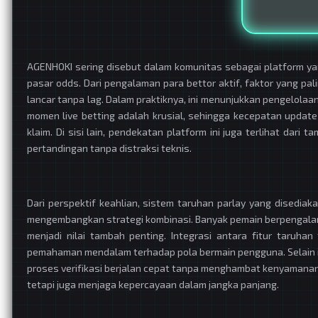
AGENHOKI sering disebut dalam komunitas sebagai platform y
pasar odds. Dari pengalaman para bettor aktif, faktor yang pa
lancar tanpa lag. Dalam praktiknya, ini menunjukkan pengelolaan
momen live betting adalah krusial, sehingga kecepatan updat
klaim. Di sisi lain, pendekatan platform ini juga terlihat da
pertandingan tanpa distraksi teknis.
Dari perspektif keahlian, sistem taruhan parlay yang disedia
mengembangkan strategi kombinasi. Banyak pemain berpengalama
menjadi nilai tambah penting. Integrasi antara fitur taruh
pemahaman mendalam terhadap pola bermain pengguna. Selain it
proses verifikasi berjalan cepat tanpa menghambat kenyamanan
tetapi juga menjaga kepercayaan dalam jangka panjang.