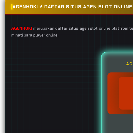
AGENHOKI ⚡️ DAFTAR SITUS AGEN SLOT ONLI
AGENHOKI
merupakan daftar situs agen slot online platfrom t
minati para player online.
AG