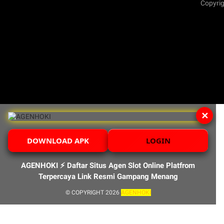
Copyrig
✕
DOWNLOAD APK
LOGIN
AGENHOKI ⚡️ Daftar Situs Agen Slot Online Platfrom
Terpercaya Link Resmi Gampang Menang
© COPYRIGHT 2026
AGENHOKI