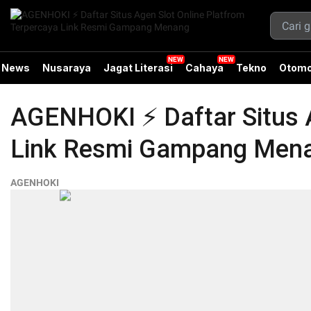
News
Nusaraya
Jagat Literasi
Cahaya
Tekno
Otomo
AGENHOKI ⚡️ Daftar Situs 
Link Resmi Gampang Men
AGENHOKI