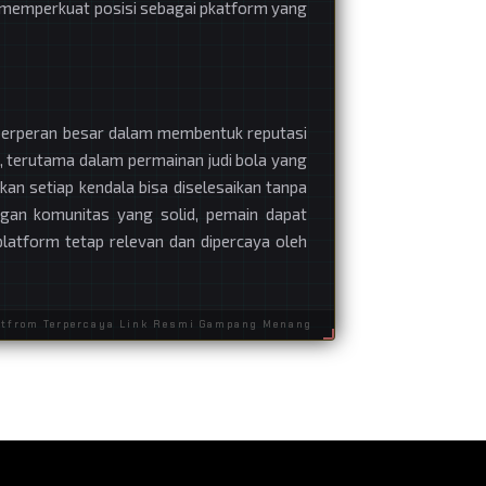
i memperkuat posisi sebagai pkatform yang
 berperan besar dalam membentuk reputasi
, terutama dalam permainan judi bola yang
an setiap kendala bisa diselesaikan tanpa
ungan komunitas yang solid, pemain dapat
latform tetap relevan dan dipercaya oleh
latfrom Terpercaya Link Resmi Gampang Menang