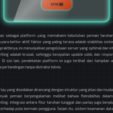
SPIN 🎰
as sebagai platform yang memahami kebutuhan pemain taruhan
ara bettor aktif, faktor yang paling terasa adalah stabilitas sist
praktiknya, ini menunjukkan pengelolaan server yang optimal dan in
tting adalah krusial, sehingga kecepatan update odds dan resp
 Di sisi lain, pendekatan platform ini juga terlihat dari tampila
pertandingan tanpa distraksi teknis.
arlay yang disediakan dirancang dengan struktur yang jelas dan mud
yak pemain berpengalaman melihat bahwa fleksibilitas dalam
ting. Integrasi antara fitur taruhan tunggal dan parlay juga berj
adap pola bermain pengguna. Selain itu, sistem keamanan data 