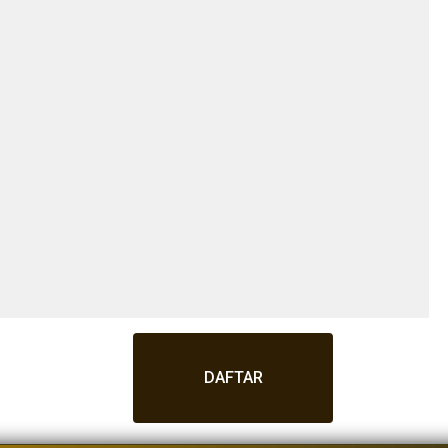
DAFTAR