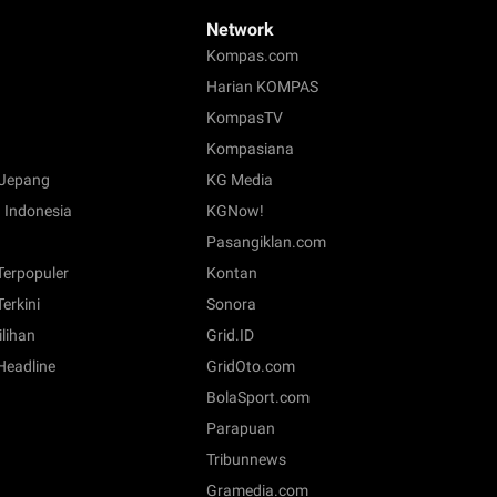
Network
Kompas.com
Harian KOMPAS
KompasTV
Kompasiana
Jepang
KG Media
 Indonesia
KGNow!
Pasangiklan.com
 Terpopuler
Kontan
Terkini
Sonora
ilihan
Grid.ID
 Headline
GridOto.com
BolaSport.com
Parapuan
Tribunnews
Gramedia.com