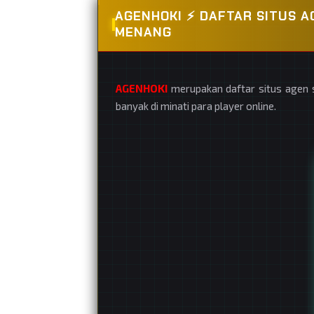
AGENHOKI ⚡️ DAFTAR SITUS 
MENANG
AGENHOKI
merupakan daftar situs agen s
banyak di minati para player online.