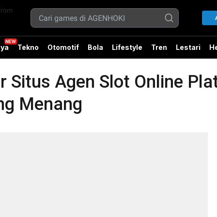
ya
Tekno
Otomotif
Bola
Lifestyle
Tren
Lestari
He
 Situs Agen Slot Online Pl
ng Menang