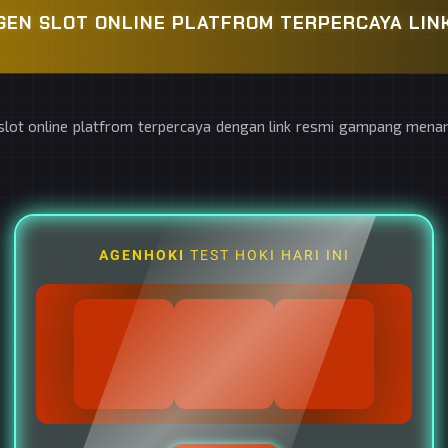
AGEN SLOT ONLINE PLATFROM TERPERCAYA LIN
lot online platfrom terpercaya dengan link resmi gampang menan
AGENHOKI
TEST HOKI HARI INI