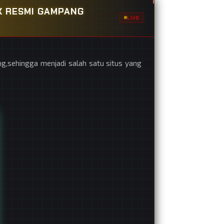
K RESMI GAMPANG
LIVE
g,sehingga menjadi salah satu situs yang