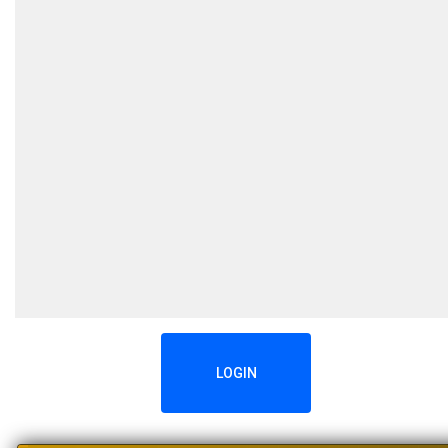
LOGIN