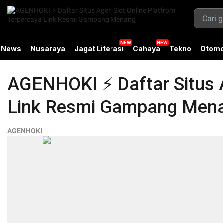
News
Nusaraya
Jagat Literasi
Cahaya
Tekno
Otomo
AGENHOKI ⚡️ Daftar Situs 
Link Resmi Gampang Men
AGENHOKI