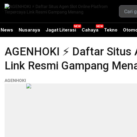
News
Nusaraya
Jagat Literasi
Cahaya
Tekno
Otomo
AGENHOKI ⚡️ Daftar Situs 
Link Resmi Gampang Men
AGENHOKI