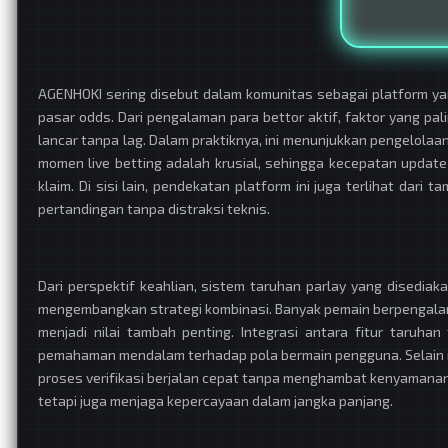
AGENHOKI sering disebut dalam komunitas sebagai platform y
pasar odds. Dari pengalaman para bettor aktif, faktor yang pa
lancar tanpa lag. Dalam praktiknya, ini menunjukkan pengelolaan
momen live betting adalah krusial, sehingga kecepatan updat
klaim. Di sisi lain, pendekatan platform ini juga terlihat da
pertandingan tanpa distraksi teknis.
Dari perspektif keahlian, sistem taruhan parlay yang disedia
mengembangkan strategi kombinasi. Banyak pemain berpengalama
menjadi nilai tambah penting. Integrasi antara fitur taruh
pemahaman mendalam terhadap pola bermain pengguna. Selain it
proses verifikasi berjalan cepat tanpa menghambat kenyamanan
tetapi juga menjaga kepercayaan dalam jangka panjang.