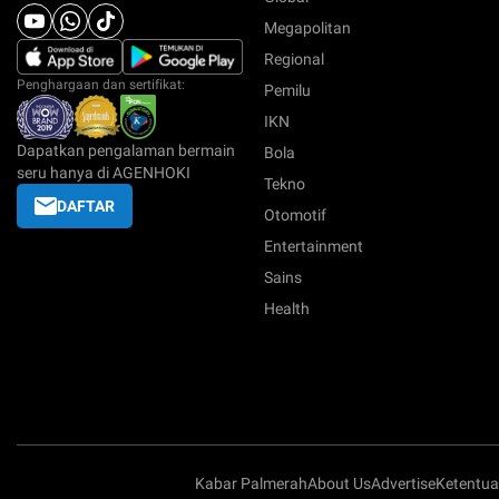
Megapolitan
Regional
Penghargaan dan sertifikat:
Pemilu
IKN
Dapatkan pengalaman bermain
Bola
seru hanya di AGENHOKI
Tekno
DAFTAR
Otomotif
Entertainment
Sains
Health
Kabar Palmerah
About Us
Advertise
Ketentu