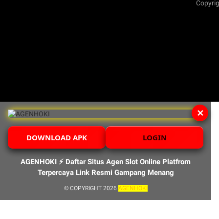
Copyrig
✕
DOWNLOAD APK
LOGIN
AGENHOKI ⚡️ Daftar Situs Agen Slot Online Platfrom
Terpercaya Link Resmi Gampang Menang
© COPYRIGHT 2026
AGENHOKI