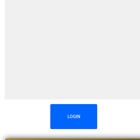
LOGIN