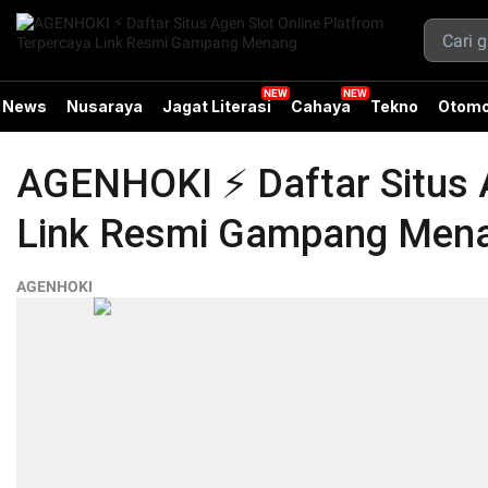
News
Nusaraya
Jagat Literasi
Cahaya
Tekno
Otomo
AGENHOKI ⚡️ Daftar Situs 
Link Resmi Gampang Men
AGENHOKI