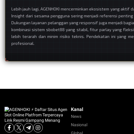
Lebih jauh lagi, AGENHOKI mencerminkan ekosistem yang aktif 
Insight dari sesama pengguna sering menjadi referensi pentin
Dukungan layanan pelanggan yang responsif juga menjadi bagia
kombinasi sistem sbobet88 yang stabil, fitur parlay yang fle
lebih terarah dan minim risiko teknis. Pendekatan ini yang m
profesional.
Kanal
News
Nasional
Global