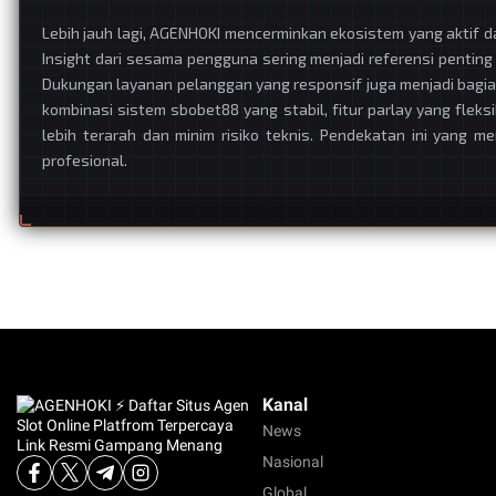
Lebih jauh lagi, AGENHOKI mencerminkan ekosistem yang aktif 
Insight dari sesama pengguna sering menjadi referensi pentin
Dukungan layanan pelanggan yang responsif juga menjadi bagia
kombinasi sistem sbobet88 yang stabil, fitur parlay yang fle
lebih terarah dan minim risiko teknis. Pendekatan ini yang m
profesional.
Kanal
News
Nasional
Global