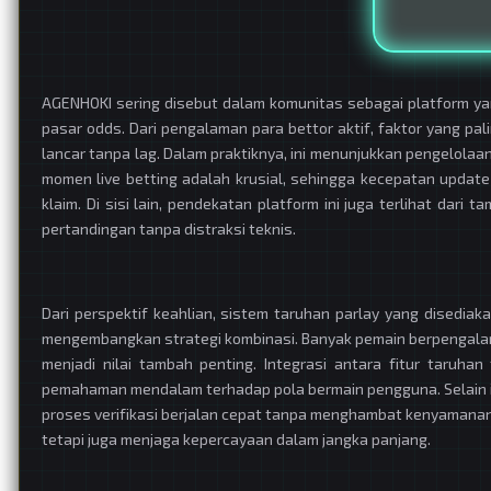
AGENHOKI sering disebut dalam komunitas sebagai platform y
pasar odds. Dari pengalaman para bettor aktif, faktor yang pa
lancar tanpa lag. Dalam praktiknya, ini menunjukkan pengelolaan
momen live betting adalah krusial, sehingga kecepatan updat
klaim. Di sisi lain, pendekatan platform ini juga terlihat da
pertandingan tanpa distraksi teknis.
Dari perspektif keahlian, sistem taruhan parlay yang disedia
mengembangkan strategi kombinasi. Banyak pemain berpengalama
menjadi nilai tambah penting. Integrasi antara fitur taruh
pemahaman mendalam terhadap pola bermain pengguna. Selain it
proses verifikasi berjalan cepat tanpa menghambat kenyamanan
tetapi juga menjaga kepercayaan dalam jangka panjang.