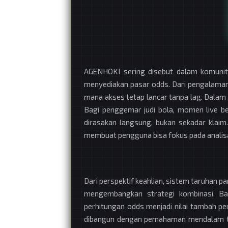
AGENHOKI sering disebut dalam komunit
menyediakan pasar odds. Dari pengalaman p
mana akses tetap lancar tanpa lag. Dalam 
Bagi penggemar judi bola, momen live be
dirasakan langsung, bukan sekadar klaim.
membuat pengguna bisa fokus pada analisa 
Dari perspektif keahlian, sistem taruhan p
mengembangkan strategi kombinasi. Ban
perhitungan odds menjadi nilai tambah pen
dibangun dengan pemahaman mendalam terh