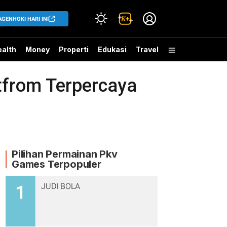
AGENHOKI HARI INI
alth
Money
Properti
Edukasi
Travel
atfrom Terpercaya
Pilihan Permainan Pkv
Games Terpopuler
JUDI BOLA
1