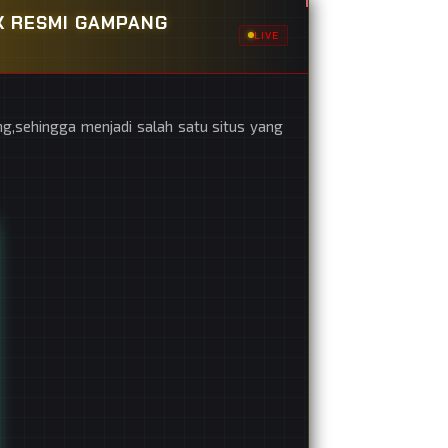
K RESMI GAMPANG
LIVE
g,sehingga menjadi salah satu situs yang