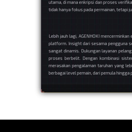
utama, di mana enkripsi dan proses verif
tidak hanya fokus pada permainan, tetapi 
Lebih jauh lagi, AGENHOKI mencerminkan 
platform. Insight dari sesama pengguna s
sangat dinamis. Dukungan layanan pelangg
proses berbelit. Dengan kombinasi siste
merasakan pengalaman taruhan yang lebih
berbagai level pemain, dari pemula hingga 