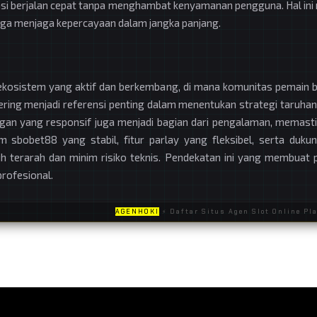
ikasi berjalan cepat tanpa menghambat kenyamanan pengguna. Hal in
juga menjaga kepercayaan dalam jangka panjang.
ekosistem yang aktif dan berkembang, di mana komunitas pemain
ering menjadi referensi penting dalam menentukan strategi taruhan
an yang responsif juga menjadi bagian dari pengalaman, memastik
m sbobet88 yang stabil, fitur parlay yang fleksibel, serta duk
 terarah dan minim risiko teknis. Pendekatan ini yang membuat p
profesional.
AGENHOKI
⚡️ Daftar Situs Agen Slot Online P