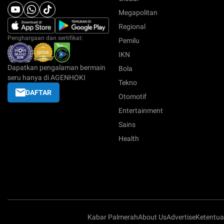
Megapolitan
Regional
Penghargaan dan sertifikat:
Pemilu
IKN
Dapatkan pengalaman bermain
Bola
seru hanya di AGENHOKI
Tekno
DAFTAR
Otomotif
Entertainment
Sains
Health
Kabar Palmerah
About Us
Advertise
Ketentu