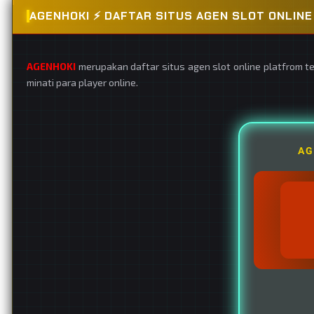
AGENHOKI ⚡️ DAFTAR SITUS AGEN SLOT ONLI
AGENHOKI
merupakan daftar situs agen slot online platfrom t
minati para player online.
AG