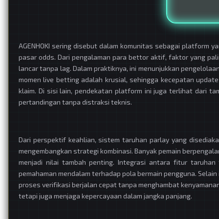
AGENHOKI sering disebut dalam komunitas sebagai platform y
pasar odds. Dari pengalaman para bettor aktif, faktor yang pa
lancar tanpa lag. Dalam praktiknya, ini menunjukkan pengelolaan
momen live betting adalah krusial, sehingga kecepatan updat
klaim. Di sisi lain, pendekatan platform ini juga terlihat da
pertandingan tanpa distraksi teknis.
Dari perspektif keahlian, sistem taruhan parlay yang disedia
mengembangkan strategi kombinasi. Banyak pemain berpengalama
menjadi nilai tambah penting. Integrasi antara fitur taruh
pemahaman mendalam terhadap pola bermain pengguna. Selain it
proses verifikasi berjalan cepat tanpa menghambat kenyamanan
tetapi juga menjaga kepercayaan dalam jangka panjang.