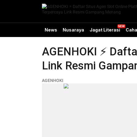
News
Nusaraya
Jagat Literasi
Caha
AGENHOKI ⚡️ Daftar
Link Resmi Gampa
AGENHOKI