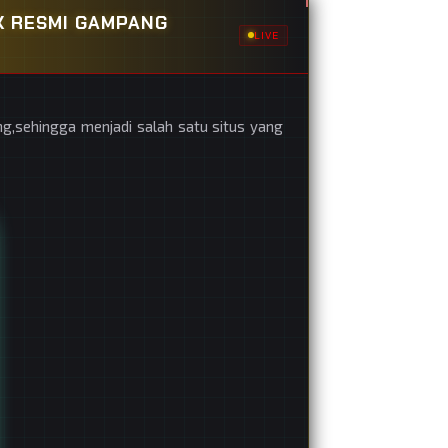
K RESMI GAMPANG
LIVE
g,sehingga menjadi salah satu situs yang