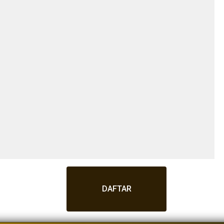
DAFTAR