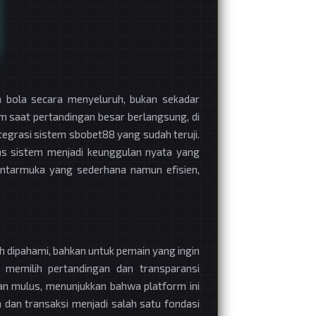
 bola secara menyeluruh, bukan sekadar
em saat pertandingan besar berlangsung, di
tegrasi sistem sbobet88 yang sudah teruji.
ons sistem menjadi keunggulan nyata yang
n antarmuka yang sederhana namun efisien,
ah dipahami, bahkan untuk pemain yang ingin
 memilih pertandingan dan transparansi
alan mulus, menunjukkan bahwa platform ini
dan transaksi menjadi salah satu fondasi