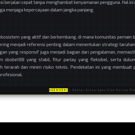
ikasi berjalan cepat tanpa menghambat kenyamanan pengguna. Hal in
juga menjaga kepercayaan dalam jangka panjang.
ekosistem yang aktif dan berkembang, di mana komunitas pemain
ering menjadi referensi penting dalam menentukan strategi taruhan
an yang responsif juga menjadi bagian dari pengalaman, memastik
m sbobet88 yang stabil, fitur parlay yang fleksibel, serta duk
 terarah dan minim risiko teknis. Pendekatan ini yang membuat p
profesional.
AGENHOKI
⚡️ Daftar Situs Agen Slot Online P