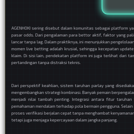
AGENHOKI sering disebut dalam komunitas sebagai platform y
pasar odds. Dari pengalaman para bettor aktif, faktor yang pa
lancar tanpa lag. Dalam praktiknya, ini menunjukkan pengelolaan
momen live betting adalah krusial, sehingga kecepatan updat
klaim. Di sisi lain, pendekatan platform ini juga terlihat da
pertandingan tanpa distraksi teknis.
Dari perspektif keahlian, sistem taruhan parlay yang disedia
mengembangkan strategi kombinasi. Banyak pemain berpengalama
menjadi nilai tambah penting. Integrasi antara fitur taruh
pemahaman mendalam terhadap pola bermain pengguna. Selain it
proses verifikasi berjalan cepat tanpa menghambat kenyamanan
tetapi juga menjaga kepercayaan dalam jangka panjang.