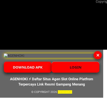
Copyrig
✕
DOWNLOAD APK
LOGIN
AGENHOKI ⚡️ Daftar Situs Agen Slot Online Platfrom
Terpercaya Link Resmi Gampang Menang
© COPYRIGHT 2026
AGENHOKI