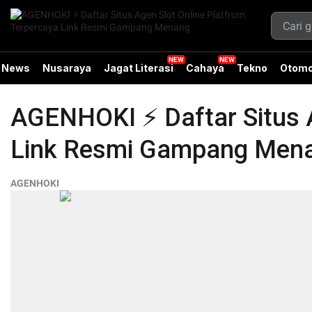
News
Nusaraya
Jagat Literasi
Cahaya
Tekno
Otomo
AGENHOKI ⚡️ Daftar Situs 
Link Resmi Gampang Men
AGENHOKI