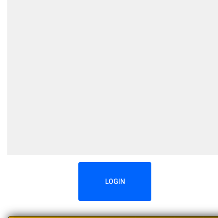
LOGIN