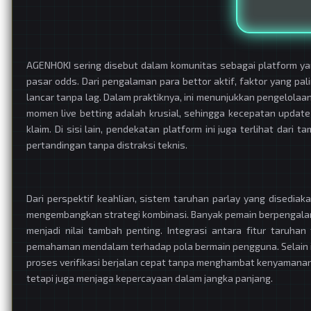
AGENHOKI sering disebut dalam komunitas sebagai platform y
pasar odds. Dari pengalaman para bettor aktif, faktor yang pa
lancar tanpa lag. Dalam praktiknya, ini menunjukkan pengelolaan
momen live betting adalah krusial, sehingga kecepatan updat
klaim. Di sisi lain, pendekatan platform ini juga terlihat da
pertandingan tanpa distraksi teknis.
Dari perspektif keahlian, sistem taruhan parlay yang disedia
mengembangkan strategi kombinasi. Banyak pemain berpengalama
menjadi nilai tambah penting. Integrasi antara fitur taruh
pemahaman mendalam terhadap pola bermain pengguna. Selain it
proses verifikasi berjalan cepat tanpa menghambat kenyamanan
tetapi juga menjaga kepercayaan dalam jangka panjang.