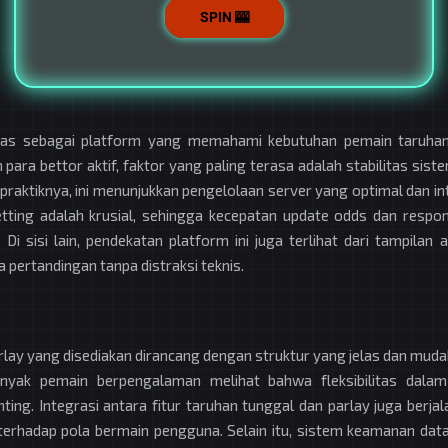
SPIN 🎰
as sebagai platform yang memahami kebutuhan pemain taruhan
ara bettor aktif, faktor yang paling terasa adalah stabilitas sist
praktiknya, ini menunjukkan pengelolaan server yang optimal dan in
tting adalah krusial, sehingga kecepatan update odds dan resp
 Di sisi lain, pendekatan platform ini juga terlihat dari tampila
pertandingan tanpa distraksi teknis.
arlay yang disediakan dirancang dengan struktur yang jelas dan mud
yak pemain berpengalaman melihat bahwa fleksibilitas dalam
ting. Integrasi antara fitur taruhan tunggal dan parlay juga berj
adap pola bermain pengguna. Selain itu, sistem keamanan data 