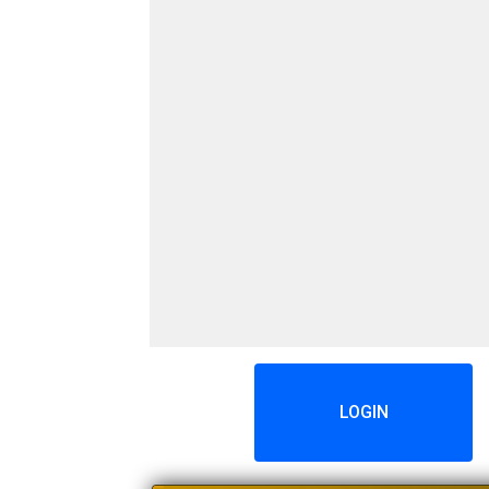
LOGIN