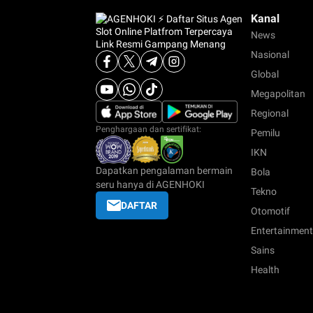
Kanal
News
Nasional
Global
Megapolitan
Regional
Penghargaan dan sertifikat:
Pemilu
IKN
Dapatkan pengalaman bermain
Bola
seru hanya di AGENHOKI
Tekno
DAFTAR
Otomotif
Entertainment
Sains
Health