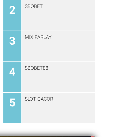
SBOBET
2
MIX PARLAY
3
SBOBET88
4
SLOT GACOR
5