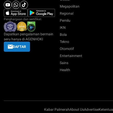
Megapolitan
Regional
Penghargaan dan sertifikat:
Pemilu
IKN
Dapatkan pengalaman bermain
Bola
seru hanya di AGENHOKI
Tekno
DAFTAR
Otomotif
Entertainment
Sains
Health
Kabar Palmerah
About Us
Advertise
Ketentu