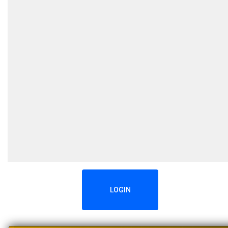
LOGIN