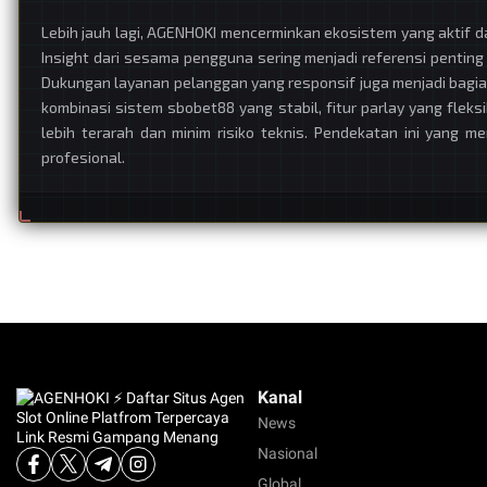
Lebih jauh lagi, AGENHOKI mencerminkan ekosistem yang aktif 
Insight dari sesama pengguna sering menjadi referensi pentin
Dukungan layanan pelanggan yang responsif juga menjadi bagia
kombinasi sistem sbobet88 yang stabil, fitur parlay yang fle
lebih terarah dan minim risiko teknis. Pendekatan ini yang m
profesional.
Kanal
News
Nasional
Global