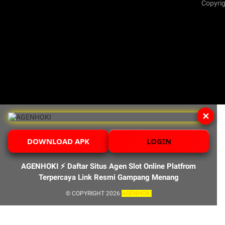
Copyrig
✕
DOWNLOAD APK
LOGIN
AGENHOKI ⚡️ Daftar Situs Agen Slot Online Platfrom
Terpercaya Link Resmi Gampang Menang
© COPYRIGHT 2026
AGENHOKI