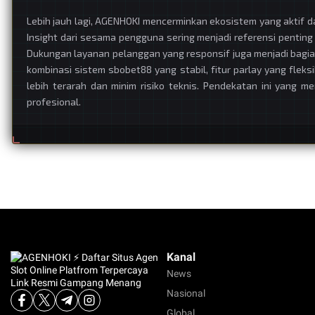
Lebih jauh lagi, AGENHOKI mencerminkan ekosistem yang aktif 
Insight dari sesama pengguna sering menjadi referensi pentin
Dukungan layanan pelanggan yang responsif juga menjadi bagia
kombinasi sistem sbobet88 yang stabil, fitur parlay yang fle
lebih terarah dan minim risiko teknis. Pendekatan ini yang m
profesional.
Kanal
News
Nasional
Global