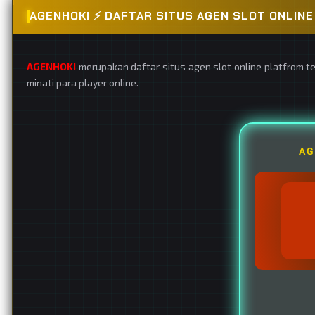
AGENHOKI ⚡️ DAFTAR SITUS AGEN SLOT ONLI
AGENHOKI
merupakan daftar situs agen slot online platfrom t
minati para player online.
AG