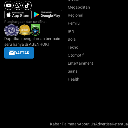
Megapolitan
Regional
Penghargaan dan sertifikat:
Pemilu
IKN
Dapatkan pengalaman bermain
Bola
seru hanya di AGENHOKI
Tekno
DAFTAR
Otomotif
Entertainment
Sains
Health
Kabar Palmerah
About Us
Advertise
Ketentu