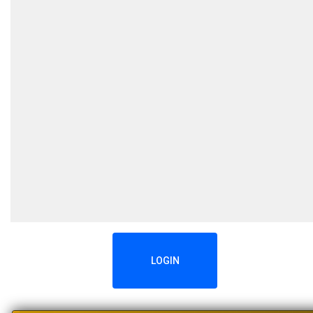
LOGIN