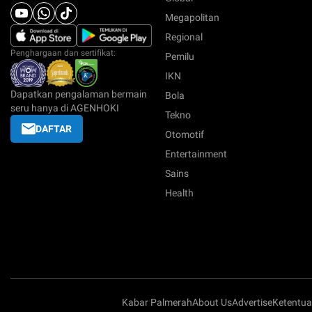
Megapolitan
Regional
Penghargaan dan sertifikat:
Pemilu
IKN
Dapatkan pengalaman bermain
Bola
seru hanya di AGENHOKI
Tekno
DAFTAR
Otomotif
Entertainment
Sains
Health
Kabar Palmerah
About Us
Advertise
Ketentu