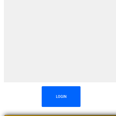
LOGIN