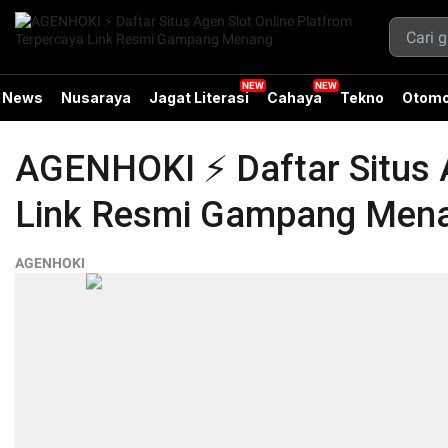
News
Nusaraya
Jagat Literasi
Cahaya
Tekno
Otomo
AGENHOKI ⚡️ Daftar Situs 
Link Resmi Gampang Men
AGENHOKI