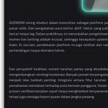
AGENHOKI sering disebut dalam komunitas sebagai platform y
pasar odds. Dari pengalaman para bettor aktif, faktor yang pa
lancar tanpa lag. Dalam praktiknya, ini menunjukkan pengelolaan
momen live betting adalah krusial, sehingga kecepatan updat
klaim. Di sisi lain, pendekatan platform ini juga terlihat da
pertandingan tanpa distraksi teknis.
Dari perspektif keahlian, sistem taruhan parlay yang disedia
mengembangkan strategi kombinasi. Banyak pemain berpengalama
menjadi nilai tambah penting. Integrasi antara fitur taruh
pemahaman mendalam terhadap pola bermain pengguna. Selain it
proses verifikasi berjalan cepat tanpa menghambat kenyamanan
tetapi juga menjaga kepercayaan dalam jangka panjang.