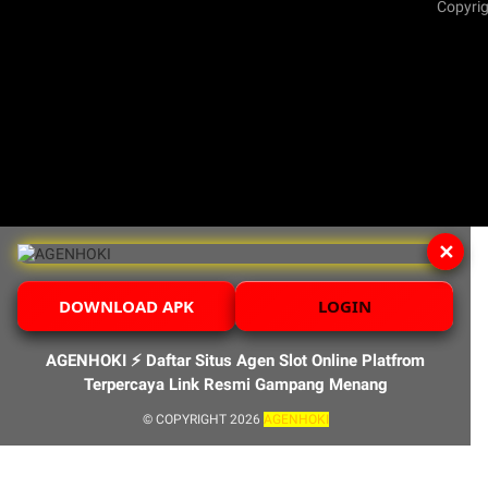
Copyrig
✕
DOWNLOAD APK
LOGIN
AGENHOKI ⚡️ Daftar Situs Agen Slot Online Platfrom
Terpercaya Link Resmi Gampang Menang
© COPYRIGHT 2026
AGENHOKI