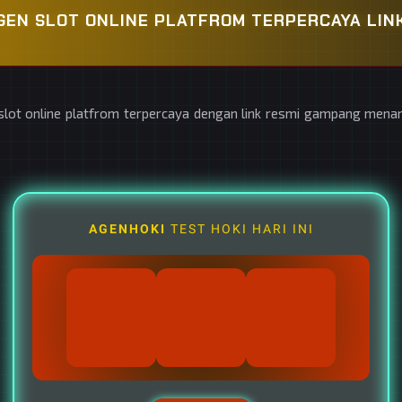
AGEN SLOT ONLINE PLATFROM TERPERCAYA LIN
lot online platfrom terpercaya dengan link resmi gampang menan
AGENHOKI
TEST HOKI HARI INI