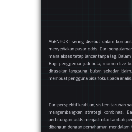
AGENHOKI sering disebut dalam komunit
menyediakan pasar odds. Dari pengalaman p
mana akses tetap lancar tanpa lag. Dalam 
Bagi penggemar judi bola, momen live be
dirasakan langsung, bukan sekadar klaim.
membuat pengguna bisa fokus pada analisa 
Dari perspektif keahlian, sistem taruhan p
mengembangkan strategi kombinasi. Ban
perhitungan odds menjadi nilai tambah pen
dibangun dengan pemahaman mendalam terh