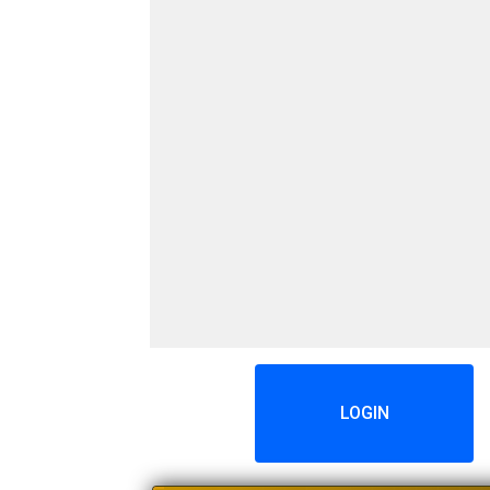
LOGIN