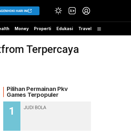
AGENHOKI HARI INI
alth
Money
Properti
Edukasi
Travel
atfrom Terpercaya
Pilihan Permainan Pkv
Games Terpopuler
JUDI BOLA
1