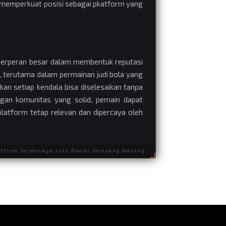
i memperkuat posisi sebagai pkatform yang
 berperan besar dalam membentuk reputasi
, terutama dalam permainan judi bola yang
an setiap kendala bisa diselesaikan tanpa
ungan komunitas yang solid, pemain dapat
latform tetap relevan dan dipercaya oleh
latfrom Terpercaya Link Resmi Gampang Menang