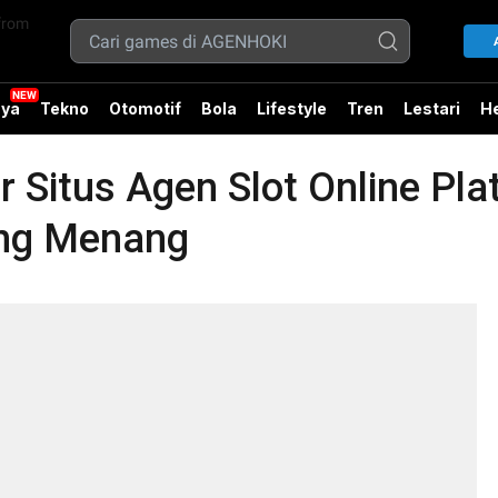
ya
Tekno
Otomotif
Bola
Lifestyle
Tren
Lestari
He
 Situs Agen Slot Online Pl
ng Menang