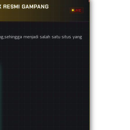
K RESMI GAMPANG
LIVE
g,sehingga menjadi salah satu situs yang