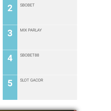
SBOBET
2
MIX PARLAY
3
SBOBET88
4
SLOT GACOR
5