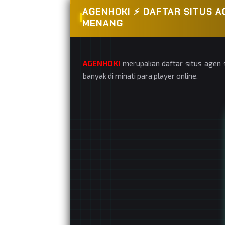
AGENHOKI ⚡️ DAFTAR SITUS 
MENANG
AGENHOKI
merupakan daftar situs agen s
banyak di minati para player online.