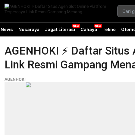
News
Nusaraya
Jagat Literasi
Cahaya
Tekno
Otomo
AGENHOKI ⚡️ Daftar Situs 
Link Resmi Gampang Men
AGENHOKI