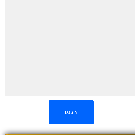
LOGIN